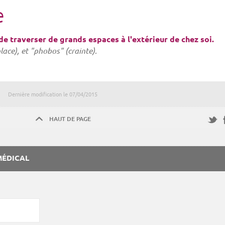
e
 de traverser de grands espaces à l'extérieur de chez soi.
lace), et "phobos" (crainte)
.
Dernière modification le
07/04/2015
HAUT DE PAGE
F
Twitte
MÉDICAL