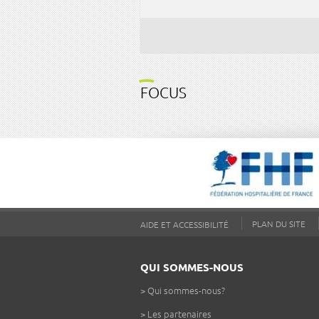
FOCUS
PLAN DU SITE
AIDE ET ACCESSIBILITÉ
QUI SOMMES-NOUS
>
Qui sommes-nous?
>
Les partenaires