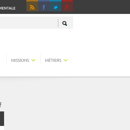
RSS
Fa
+
MISSIONS
MÉTIERS
acebook
r