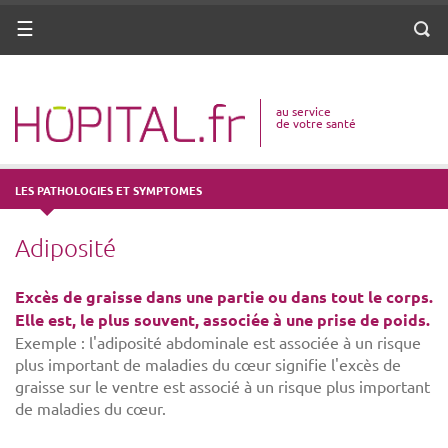
ANNUAIRE
Menu
Reche
DICO MÉDICAL
au service
VOTRE SANTÉ
de votre santé
DROITS & DÉMARCHES
LES PATHOLOGIES ET SYMPTOMES
MISSIONS
Adiposité
MÉTIERS
Excès de graisse dans une partie ou dans tout le corps.
Elle est, le plus souvent, associée à une prise de poids.
Exemple : l'adiposité abdominale est associée à un risque
plus important de maladies du cœur signifie l'excès de
graisse sur le ventre est associé à un risque plus important
de maladies du cœur.