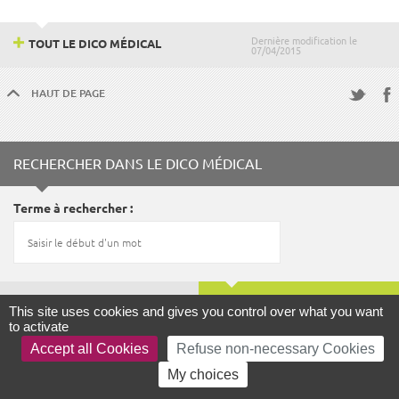
Dernière modification le
TOUT LE DICO MÉDICAL
07/04/2015
HAUT DE PAGE
Fac
Twitter
RECHERCHER DANS LE DICO MÉDICAL
Terme à rechercher
LANCER LA RECHERCHE
This site uses cookies and gives you control over what you want
to activate
Accept all Cookies
Refuse non-necessary Cookies
My choices
FOCUS