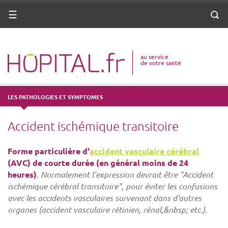
ANNUAIRE
Menu
Reche
DICO MÉDICAL
au service
VOTRE SANTÉ
de votre santé
DROITS & DÉMARCHES
LES PATHOLOGIES ET SYMPTOMES
MISSIONS
Accident ischémique transitoire
MÉTIERS
Forme particulière d'
accident vasculaire cérébral
(AVC) de courte durée (en général moins de 24
heures)
.
Normalement l'expression devrait être "Accident
ischémique cérébral transitoire", pour éviter les confusions
avec les accidents vasculaires survenant dans d'autres
organes (accident vasculaire rétinien, rénal,&nbsp; etc.).