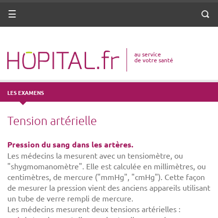
ANNUAIRE
Menu
Reche
DICO MÉDICAL
au service
VOTRE SANTÉ
de votre santé
DROITS & DÉMARCHES
LES EXAMENS
MISSIONS
Tension artérielle
MÉTIERS
Pression du sang dans les artères.
Les médecins la mesurent avec un tensiomètre, ou
"shygmomanomètre". Elle est calculée en millimètres, ou
centimètres, de mercure ("mmHg", "cmHg"). Cette façon
de mesurer la pression vient des anciens appareils utilisant
un tube de verre rempli de mercure.
Les médecins mesurent deux tensions artérielles :