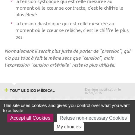
la tension systolique qui est celle mesurée au
moment où le cœur se contracte, c'est le chiffre le
plus élevé
la tension diastolique qui est celle mesurée au
moment où le cœur se relâche, c'est le chiffre le plus
bas
Normalement il serait plus juste de parler de "pression", qui
n'a pas tout à fait le même sens que "tension", mais
l'expression "tension artérielle" reste la plus utilisée.
Dernière modification le
TOUT LE DICO MÉDICAL
07/04/2015
This site uses cookies and gives you control over what you want
HAUT DE PAGE
to activate
Fac
Twitter
Accept all Cookies
Refuse non-necessary Cookies
My choices
RECHERCHER DANS LE DICO MÉDICAL