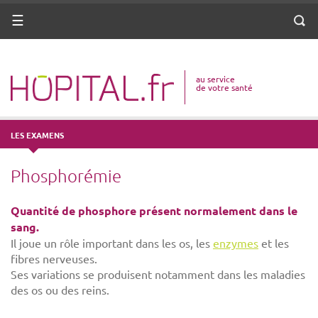
ANNUAIRE
Menu
Reche
DICO MÉDICAL
au service
VOTRE SANTÉ
de votre santé
DROITS & DÉMARCHES
LES EXAMENS
MISSIONS
Phosphorémie
MÉTIERS
Quantité de phosphore présent normalement dans le
sang.
Il joue un rôle important dans les os, les
enzymes
et les
fibres nerveuses.
Ses variations se produisent notamment dans les maladies
des os ou des reins.