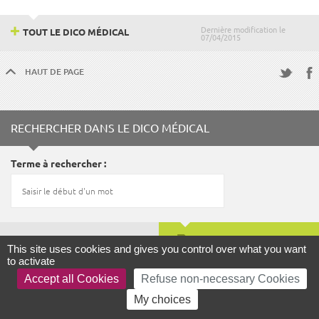
Dernière modification le
TOUT LE DICO MÉDICAL
07/04/2015
HAUT DE PAGE
Fac
Twitter
RECHERCHER DANS LE DICO MÉDICAL
Terme à rechercher
LANCER LA RECHERCHE
This site uses cookies and gives you control over what you want
to activate
Accept all Cookies
Refuse non-necessary Cookies
FOCUS
My choices