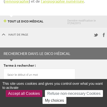
(
remnographie
) et de
l'angiographie numérisée
.
Dernière modification le
TOUT LE DICO MÉDICAL
07/04/2015
HAUT DE PAGE
Fac
Twitter
RECHERCHER DANS LE DICO MÉDICAL
Terme à rechercher
This site uses cookies and gives you control over what you want
to activate
LANCER LA RECHERCHE
Accept all Cookies
Refuse non-necessary Cookies
My choices