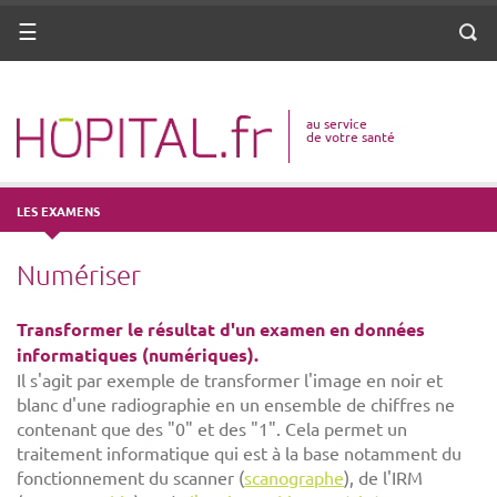
ANNUAIRE
Menu
Reche
DICO MÉDICAL
au service
VOTRE SANTÉ
de votre santé
DROITS & DÉMARCHES
LES EXAMENS
MISSIONS
Numériser
MÉTIERS
Transformer le résultat d'un examen en données
informatiques (numériques).
Il s'agit par exemple de transformer l'image en noir et
blanc d'une radiographie en un ensemble de chiffres ne
contenant que des "0" et des "1". Cela permet un
traitement informatique qui est à la base notamment du
fonctionnement du scanner (
scanographe
), de l'IRM