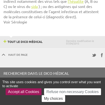
indirect notamment des virus tels que
l'hépatite
(A, B ou
C) ou le virus du
sida
) ; ou des antigènes qui sont des
molécules constitutives de l'agent infectieux et attestent
de la présence de celui-ci (diagnostic direct).
Voir Sérologie
Dernière modification le
TOUT LE DICO MÉDICAL
07/04/2015
HAUT DE PAGE
Fac
Twitter
RECHERCHER DANS LE DICO MÉDICAL
This site uses cookies and gives you control over what you want
Terme à rechercher
to activate
Accept all Cookies
Refuse non-necessary Cookies
My choices