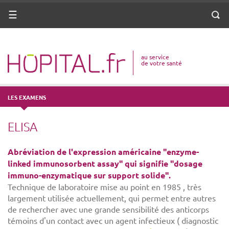
ANNUAIRE
Menu
Reche
DICO MÉDICAL
au service
VOTRE SANTÉ
de votre santé
DROITS & DÉMARCHES
LES EXAMENS
MISSIONS
ELISA
MÉTIERS
Abréviation de l'expression américaine "enzyme-
linked immunosorbent assay" qui signifie "dosage
immuno-enzymatique sur support solide".
Technique de laboratoire mise au point en 1985 , très
largement utilisée actuellement, qui permet entre autres
de rechercher avec une grande sensibilité des anticorps
témoins d'un contact avec un agent infectieux ( diagnostic