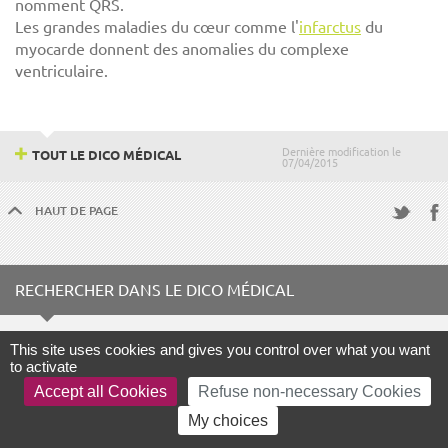
nomment QRS.
Les grandes maladies du cœur comme l'
infarctus
du
myocarde donnent des anomalies du complexe
ventriculaire.
Dernière modification le
TOUT LE DICO MÉDICAL
07/04/2015
HAUT DE PAGE
Fac
Twitter
RECHERCHER DANS LE DICO MÉDICAL
Terme à rechercher
This site uses cookies and gives you control over what you want
to activate
Accept all Cookies
Refuse non-necessary Cookies
My choices
LANCER LA RECHERCHE