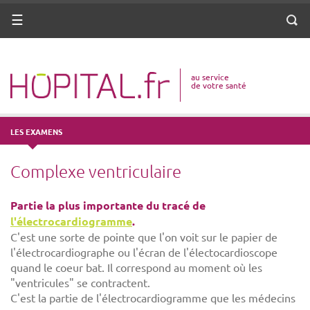
ANNUAIRE
Menu
Reche
DICO MÉDICAL
au service
VOTRE SANTÉ
de votre santé
DROITS & DÉMARCHES
LES EXAMENS
MISSIONS
Complexe ventriculaire
MÉTIERS
Partie la plus importante du tracé de
l'électrocardiogramme
.
C'est une sorte de pointe que l'on voit sur le papier de
l'électrocardiographe ou l'écran de l'électocardioscope
quand le coeur bat. Il correspond au moment où les
"ventricules" se contractent.
C'est la partie de l'électrocardiogramme que les médecins