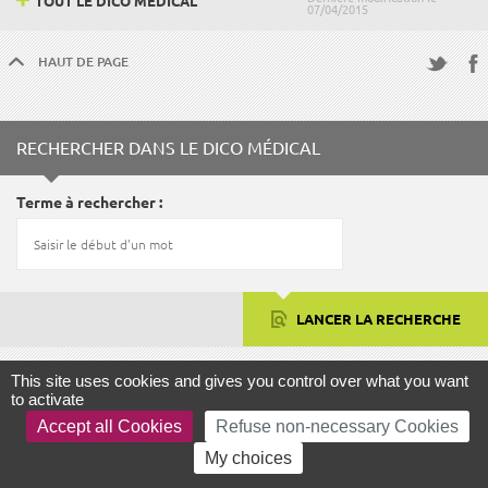
TOUT LE DICO MÉDICAL
07/04/2015
HAUT DE PAGE
Fac
Twitter
RECHERCHER DANS LE DICO MÉDICAL
Terme à rechercher
LANCER LA RECHERCHE
This site uses cookies and gives you control over what you want
to activate
FOCUS
Accept all Cookies
Refuse non-necessary Cookies
My choices