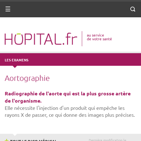
ANNUAIRE
Menu
Reche
DICO MÉDICAL
au service
VOTRE SANTÉ
de votre santé
DROITS & DÉMARCHES
LES EXAMENS
MISSIONS
Aortographie
MÉTIERS
Radiographie de l'aorte qui est la plus grosse artère
de l'organisme.
Elle nécessite l'injection d'un produit qui empêche les
rayons X de passer, ce qui donne des images plus précises.
Dernière modification le