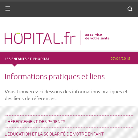
ANNUAIRE
Menu
Reche
DICO MÉDICAL
au service
VOTRE SANTÉ
de votre santé
DROITS & DÉMARCHES
07/04/2015
LES ENFANTS ET L'HÔPITAL
MISSIONS
Informations pratiques et liens
MÉTIERS
Vous trouverez ci-dessous des informations pratiques et
des liens de références.
L’HÉBERGEMENT DES PARENTS
L’ÉDUCATION ET LA SCOLARITÉ DE VOTRE ENFANT