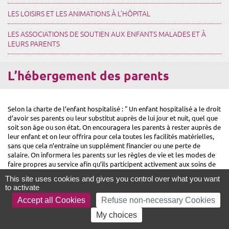
LES LOISIRS ET LES ANIMATIONS À L’HÔPITAL
LES ASSOCIATIONS DE SOUTIEN AUX ENFANTS MALADES ET À
LEURS PARENTS
L’hébergement des parents
Selon la charte de l’enfant hospitalisé : " Un enfant hospitalisé a le droit
d’avoir ses parents ou leur substitut auprès de lui jour et nuit, quel que
soit son âge ou son état. On encouragera les parents à rester auprès de
leur enfant et on leur offrira pour cela toutes les facilités matérielles,
sans que cela n’entraîne un supplément financier ou une perte de
salaire. On informera les parents sur les règles de vie et les modes de
faire propres au service afin qu’ils participent activement aux soins de
leur enfant. "
This site uses cookies and gives you control over what you want
to activate
Plusieurs solutions sont proposées aux parents qui souhaitent rester la
Accept all Cookies
Refuse non-necessary Cookies
nuit auprès de leur enfant ou à proximité de l’hôpital :
My choices
hébergement à l’extérieur du service (maison de parents, foyer